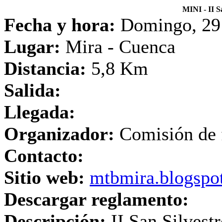
MINI - II S
Fecha y hora:
Domingo, 29 
Lugar:
Mira - Cuenca
Distancia:
5,8 Km
Salida:
Llegada:
Organizador:
Comisión de f
Contacto:
Sitio web:
mtbmira.blogspo
Descargar reglamento:
Descripción:
II San Silvest