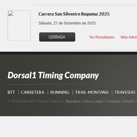
Carrera San Silvestre Requena 2025
Sábado, 27 de Diciembre de 2025
No Resultados
Más Info
Dorsal1 Timing Company
BTT
CARRETERA
RUNNING
TRAIL-MONTAÑA
TRAVESIAS
© 2013 Dorsal1 Timing Company.
Nosotros
|
Aviso Legal
|
Contacto
|
Diseño 