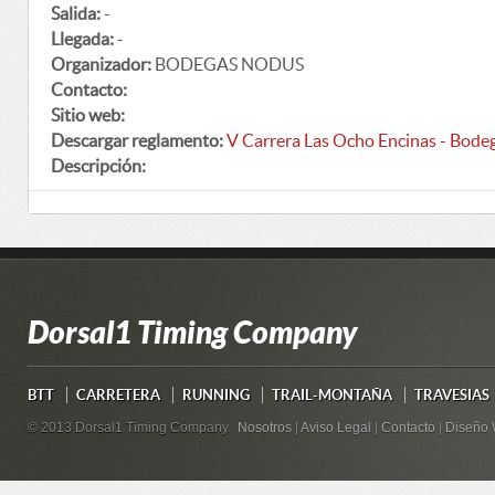
Salida:
-
Llegada:
-
Organizador:
BODEGAS NODUS
Contacto:
Sitio web:
Descargar reglamento:
V Carrera Las Ocho Encinas - Bo
Descripción:
Dorsal1 Timing Company
BTT
CARRETERA
RUNNING
TRAIL-MONTAÑA
TRAVESIAS
© 2013 Dorsal1 Timing Company.
Nosotros
|
Aviso Legal
|
Contacto
|
Diseño 