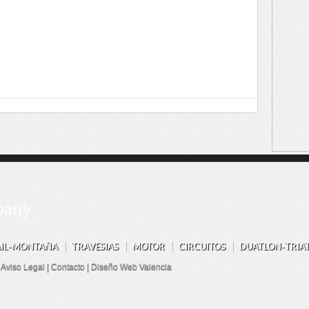
pany
AIL-MONTAÑA
TRAVESIAS
MOTOR
CIRCUITOS
DUATLON-TRIA
|
Aviso Legal
|
Contacto
|
Diseño Web Valencia