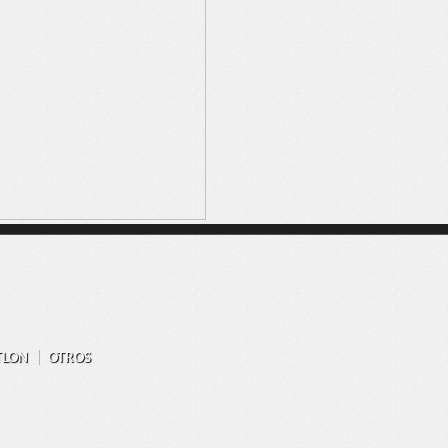
TLON
OTROS