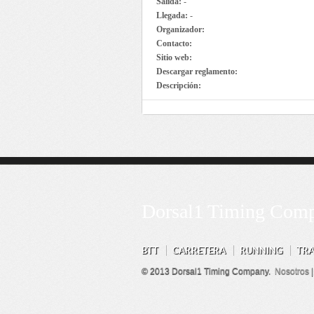
Salida:
-
Llegada:
-
Organizador:
Contacto:
Sitio web:
Descargar reglamento:
Descripción:
Dorsal1 Timing Com
BTT
CARRETERA
RUNNING
TR
© 2013 Dorsal1 Timing Company.
Nosotros