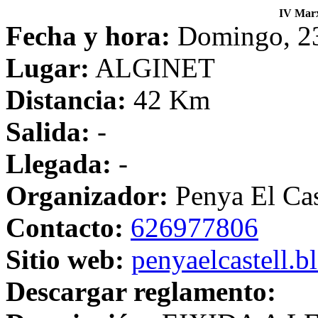
IV Marx
Fecha y hora:
Domingo, 23
Lugar:
ALGINET
Distancia:
42 Km
Salida:
-
Llegada:
-
Organizador:
Penya El Cast
Contacto:
626977806
Sitio web:
penyaelcastell.b
Descargar reglamento: