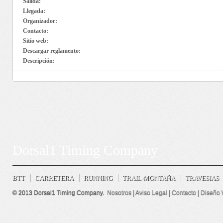
Salida:
Llegada:
Organizador:
Contacto:
Sitio web:
Descargar reglamento:
Descripción:
Dorsal1 Timing Company
BTT
CARRETERA
RUNNING
TRAIL-MONTAÑA
TRAVESIAS
© 2013 Dorsal1 Timing Company.
Nosotros
|
Aviso Legal
|
Contacto
|
Diseño 