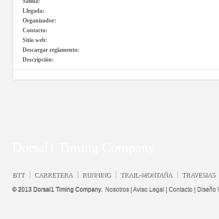
Salida:
Llegada:
Organizador:
Contacto:
Sitio web:
Descargar reglamento:
Descripción:
Dorsal1 Timing Company
BTT
CARRETERA
RUNNING
TRAIL-MONTAÑA
TRAVESIAS
© 2013 Dorsal1 Timing Company.
Nosotros
|
Aviso Legal
|
Contacto
|
Diseño 