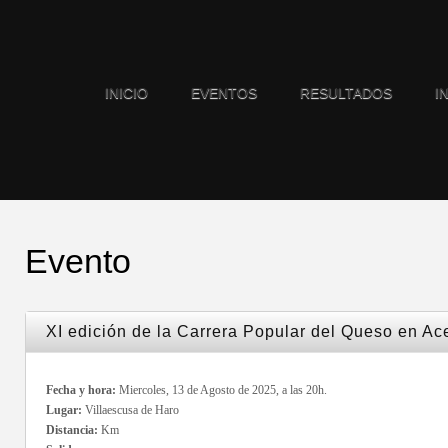
INICIO
EVENTOS
RESULTADOS
I
Evento
XI edición de la Carrera Popular del Queso en Ac
Fecha y hora:
Miercoles, 13 de Agosto de 2025, a las 20h.
Lugar:
Villaescusa de Haro
Distancia:
Km