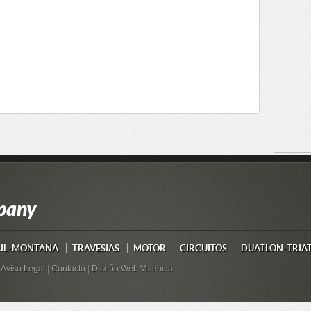
pany
AIL-MONTAÑA
TRAVESIAS
MOTOR
CIRCUITOS
DUATLON-TRIA
|
Aviso Legal
|
Contacto
|
Diseño Web Valencia