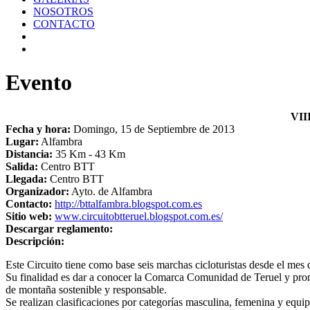
NOSOTROS
CONTACTO
Evento
VII
Fecha y hora:
Domingo, 15 de Septiembre de 2013
Lugar:
Alfambra
Distancia:
35 Km - 43 Km
Salida:
Centro BTT
Llegada:
Centro BTT
Organizador:
Ayto. de Alfambra
Contacto:
http://bttalfambra.blogspot.com.es
Sitio web:
www.circuitobtteruel.blogspot.com.es/
Descargar reglamento:
Descripción:
Este Circuito tiene como base seis marchas cicloturistas desde el mes
Su finalidad es dar a conocer la Comarca Comunidad de Teruel y prom
de montaña sostenible y responsable.
Se realizan clasificaciones por categorías masculina, femenina y equip