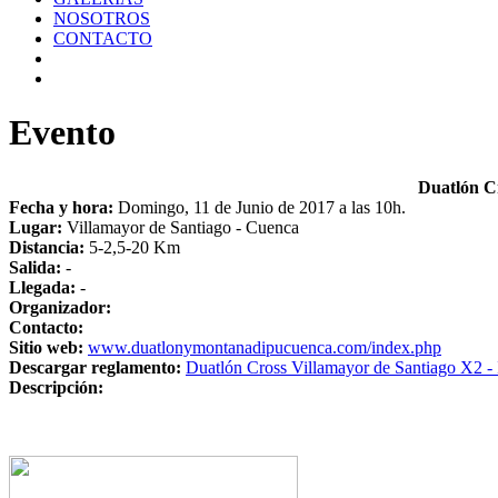
NOSOTROS
CONTACTO
Evento
Duatlón Cr
Fecha y hora:
Domingo, 11 de Junio de 2017 a las 10h.
Lugar:
Villamayor de Santiago - Cuenca
Distancia:
5-2,5-20 Km
Salida:
-
Llegada:
-
Organizador:
Contacto:
Sitio web:
www.duatlonymontanadipucuenca.com/index.php
Descargar reglamento:
Duatlón Cross Villamayor de Santiago X2 - 
Descripción: