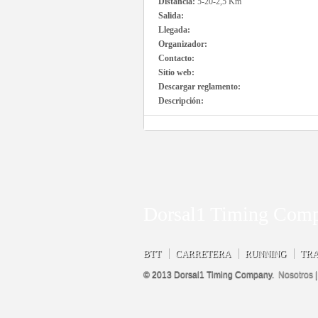
Distancia:
5-20-2,5 Km
Salida:
Llegada:
Organizador:
Contacto:
Sitio web:
Descargar reglamento:
Descripción:
Dorsal1 Timing Com
BTT
CARRETERA
RUNNING
TRA
© 2013 Dorsal1 Timing Company.
Nosotros