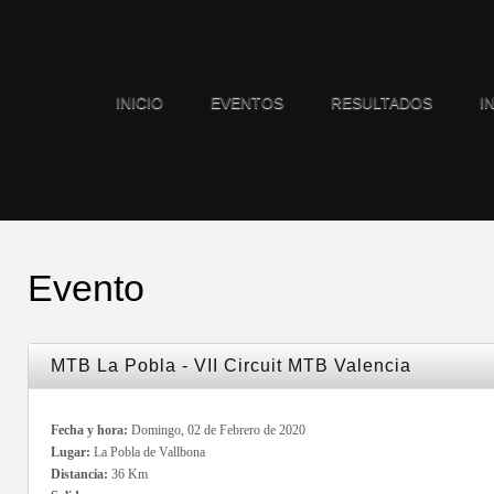
INICIO
EVENTOS
RESULTADOS
I
Evento
MTB La Pobla - VII Circuit MTB Valencia
Fecha y hora:
Domingo, 02 de Febrero de 2020
Lugar:
La Pobla de Vallbona
Distancia:
36 Km