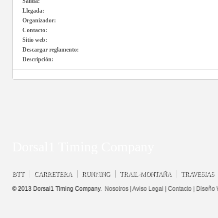
Salida:
Llegada:
Organizador:
Contacto:
Sitio web:
Descargar reglamento:
Descripción:
Dorsal1 Timing Company
BTT
CARRETERA
RUNNING
TRAIL-MONTAÑA
TRAVESIAS
© 2013 Dorsal1 Timing Company.
Nosotros
|
Aviso Legal
|
Contacto
|
Diseño 