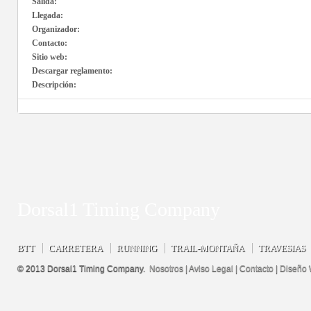
Salida:
Llegada:
Organizador:
Contacto:
Sitio web:
Descargar reglamento:
Descripción:
Dorsal1 Timing Company
BTT
CARRETERA
RUNNING
TRAIL-MONTAÑA
TRAVESIAS
© 2013 Dorsal1 Timing Company.
Nosotros
|
Aviso Legal
|
Contacto
|
Diseño 