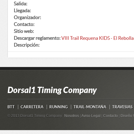
Salida:
Llegada:
Organizador:
Contacto:
Sitio web:
Descargar reglamento:
VIII Trail Requena KIDS - El Rebolla
Descripción:
Dorsal1 Timing Company
BTT
CARRETERA
RUNNING
TRAIL-MONTAÑA
TRAVESIAS
© 2013 Dorsal1 Timing Company.
Nosotros
|
Aviso Legal
|
Contacto
|
Diseño 