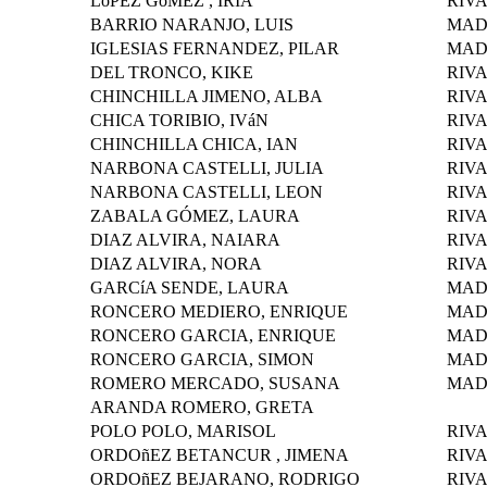
LóPEZ GóMEZ , IRIA
RIV
BARRIO NARANJO, LUIS
MAD
IGLESIAS FERNANDEZ, PILAR
MAD
DEL TRONCO, KIKE
RIV
CHINCHILLA JIMENO, ALBA
RIV
CHICA TORIBIO, IVáN
RIV
CHINCHILLA CHICA, IAN
RIV
NARBONA CASTELLI, JULIA
RIV
NARBONA CASTELLI, LEON
RIV
ZABALA GÓMEZ, LAURA
RIV
DIAZ ALVIRA, NAIARA
RIV
DIAZ ALVIRA, NORA
RIV
GARCíA SENDE, LAURA
MAD
RONCERO MEDIERO, ENRIQUE
MAD
RONCERO GARCIA, ENRIQUE
MAD
RONCERO GARCIA, SIMON
MAD
ROMERO MERCADO, SUSANA
MAD
ARANDA ROMERO, GRETA
POLO POLO, MARISOL
RIV
ORDOñEZ BETANCUR , JIMENA
RIV
ORDOñEZ BEJARANO, RODRIGO
RIV