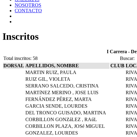
NOSOTROS
CONTACTO
Inscritos
I Carrera - De
Total inscritos: 58
Buscar
DORSAL
APELLIDOS, NOMBRE
CLUB
LOC
MARTIN RUIZ, PAULA
RIV
RUIZ GIL, VIOLETA
RIV
SERRANO SALCEDO, CRISTINA
RIV
MARTíNEZ MERINO , JOSE LUIS
RIV
FERNÁNDEZ PÉREZ, MARTA
RIV
GARCIA SENDE, LOURDES
RIV
DEL TRONCO GUISADO, MARTINA
RIV
CORBILLON GONZáLEZ , RAúL
RIV
CORBILLON PLAZA, JOSé MIGUEL
RIV
GONZALEZ, LOURDES
RIV