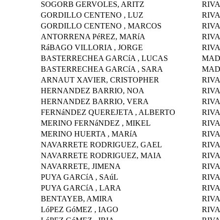
SOGORB GERVOLES, ARITZ
RIV
GORDILLO CENTENO , LUZ
RIV
GORDILLO CENTENO , MARCOS
RIV
ANTORRENA PéREZ, MARíA
RIV
RáBAGO VILLORIA , JORGE
RIV
BASTERRECHEA GARCíA , LUCAS
MAD
BASTERRECHEA GARCíA , SARA
MAD
ARNAUT XAVIER, CRISTOPHER
RIV
HERNANDEZ BARRIO, NOA
RIV
HERNANDEZ BARRIO, VERA
RIV
FERNáNDEZ QUEREJETA , ALBERTO
RIV
MERINO FERNáNDEZ , MIKEL
RIV
MERINO HUERTA , MARíA
RIV
NAVARRETE RODRIGUEZ, GAEL
RIV
NAVARRETE RODRIGUEZ, MAIA
RIV
NAVARRETE, JIMENA
RIV
PUYA GARCíA , SAúL
RIV
PUYA GARCíA , LARA
RIV
BENTAYEB, AMIRA
RIV
LóPEZ GóMEZ , IAGO
RIV