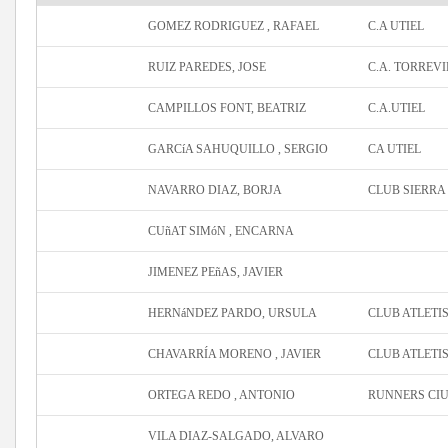
GOMEZ RODRIGUEZ , RAFAEL
C.A UTIEL
RUIZ PAREDES, JOSE
C.A. TORREVI
CAMPILLOS FONT, BEATRIZ
C.A.UTIEL
GARCíA SAHUQUILLO , SERGIO
CA UTIEL
NAVARRO DIAZ, BORJA
CLUB SIERRA
CUñAT SIMóN , ENCARNA
JIMENEZ PEñAS, JAVIER
HERNáNDEZ PARDO, URSULA
CLUB ATLET
CHAVARRÍA MORENO , JAVIER
CLUB ATLET
ORTEGA REDO , ANTONIO
RUNNERS CI
VILA DIAZ-SALGADO, ALVARO